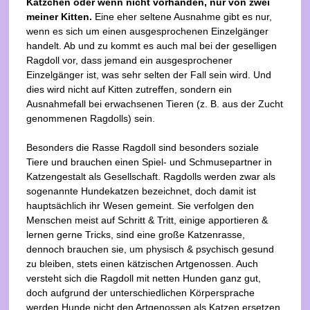
Kätzchen oder wenn nicht vorhanden, nur von zwei
meiner Kitten.
Eine eher seltene Ausnahme gibt es nur,
wenn es sich um einen ausgesprochenen Einzelgänger
handelt. Ab und zu kommt es auch mal bei der geselligen
Ragdoll vor, dass jemand ein ausgesprochener
Einzelgänger ist, was sehr selten der Fall sein wird. Und
dies wird nicht auf Kitten zutreffen, sondern ein
Ausnahmefall bei erwachsenen Tieren (z. B. aus der Zucht
genommenen Ragdolls) sein.
Besonders die Rasse Ragdoll sind besonders soziale
Tiere und brauchen einen Spiel- und Schmusepartner in
Katzengestalt als Gesellschaft.
Ragdolls werden zwar als
sogenannte Hundekatzen bezeichnet, doch damit ist
hauptsächlich ihr Wesen gemeint. Sie verfolgen den
Menschen meist auf Schritt & Tritt, einige apportieren &
lernen gerne Tricks, sind eine große Katzenrasse,
dennoch brauchen sie, um physisch & psychisch gesund
zu bleiben, stets einen kätzischen Artgenossen. Auch
versteht sich die Ragdoll mit netten Hunden ganz gut,
doch aufgrund der unterschiedlichen Körpersprache
werden Hunde nicht den Artgenossen als Katzen ersetzen
.