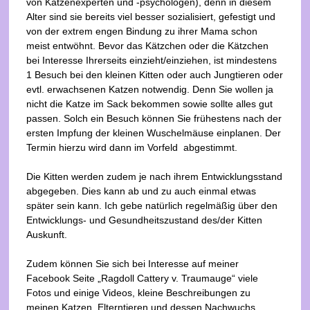
von Katzenexperten und -psychologen), denn in diesem
Alter sind sie bereits viel besser sozialisiert, gefestigt und
von der extrem engen Bindung zu ihrer Mama schon
meist entwöhnt. Bevor das Kätzchen oder die Kätzchen
bei Interesse Ihrerseits einzieht/einziehen, ist mindestens
1 Besuch bei den kleinen Kitten oder auch Jungtieren oder
evtl. erwachsenen Katzen notwendig. Denn Sie wollen ja
nicht die Katze im Sack bekommen sowie sollte alles gut
passen. Solch ein Besuch können Sie frühestens nach der
ersten Impfung der kleinen Wuschelmäuse einplanen. Der
Termin hierzu wird dann im Vorfeld abgestimmt.
Die Kitten werden zudem je nach ihrem Entwicklungsstand
abgegeben. Dies kann ab und zu auch einmal etwas
später sein kann. Ich gebe natürlich regelmäßig über den
Entwicklungs- und Gesundheitszustand des/der Kitten
Auskunft.
Zudem können Sie sich bei Interesse auf meiner
Facebook Seite „Ragdoll Cattery v. Traumauge“ viele
Fotos und einige Videos, kleine Beschreibungen zu
meinen Katzen, Elterntieren und dessen Nachwuchs